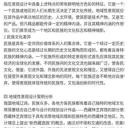
指在景观设计中具备上述特点的带有鲜明地方色彩的特征，它是一个地
一个民族或地区的人们长期生活决定了其文化传统，地域性景观就应在
在其作品中表达地区的历史、人文环境，使其即是技术产物，又是艺术
的产品。但凡精品都能传译一定的精神内涵，并且其精神内涵的作用常
位，它们甚至成为一个地区和民族的文化标志和精神缩影。
2.民族文化差异
民族是具有一定共同价值体系的人的集合体，它是一个经过一定历史形
民族的文化心态是经过长期的历史文化熏陶而形成的，都有着自身特有
民族的精神内涵，一个民族所形成的特定景观形式首先应体现其民族文
经济的全球化的发展，不同民族间的文化交流也越来越广泛，使各民族
文化，借鉴、引进外国、外族的先进景观文化和理念，又使得自己的特
在接受外来景观文化和理念影响的同时，每个民族还会不断地对自身特
弃，使得景观既体现传统的民族性，又包涵创新的时代性。
四.地域性景观设计案例分析
我国地域辽阔，民族众多，各地方各民族都有着自己独特的地域文化，
将简要结合自己参与设计的规划设计作品——西藏林芝宾馆的部分景观
西藏林芝宾馆位于具有浓厚地域风情和民族特色的西藏林芝地区，为广
计理念上提出“新西藏造园”的概念，通过对环境和交通的改造，完善