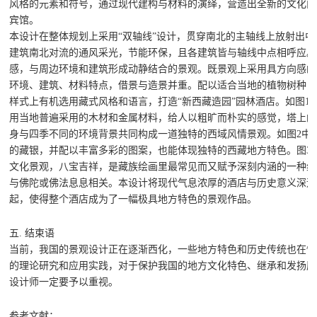
风格的元素和符号，通过现代建构与材料的演绎，营造出全新的文化内
宾馆。
本设计在整体规划上采用“双轴线”设计，贯穿南北的主轴线上放射出
建筑南北对流的通风采光，节能环保，且各建筑皆与轴线中点相呼应。
感，与周边环境和建筑形成动静结合的景观。既景观上采用具方向感的
环境、建筑、材料特点，借景与造景并重。配以适合当地的植物树种，
样式上有机选用藏式风格和语言，打造“新西藏造园”园林酒店。如图1
用当地普遍采用的木材和金属材料，给人以粗旷而朴实的感觉，塔上的
身与四季不同的环境背景共同构成一道独特的西域风情景观。如图2中
的藏银，并配以丰富多彩的图案，也能体现独特的西藏地方特色。图3
文化景观，八宝吉祥，是藏族绘画里最常见而又赋予深刻内涵的一种组
与佛陀或佛法息息相关。本设计将现代气息浓厚的酒店与历史意义深远
起，使得整个酒店成为了一幅极具地方特色的景观作品。
五. 结束语
当前，我国的景观设计正在逐渐西化，一些地方特色和历史传统也在慢
的理论研究和应用实践，对于保护我国的地方文化特色、继承和发扬历
设计师一定要予以重视。
参考文献：